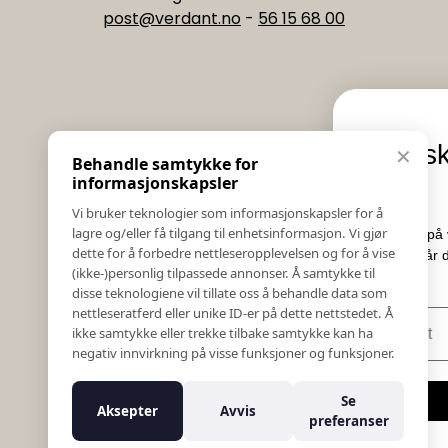
post@verdant.no
-
56 15 68 00
Informasjon
Eksklusive nyheter og
✕
Behandle samtykke for
Salgs & Leveringsbetingelser
tilbud
informasjonskapsler
Registrer reklamasjon eller retur
Vi bruker teknologier som informasjonskapsler for å
Kontakt Oss
lagre og/eller få tilgang til enhetsinformasjon. Vi gjør
Meld deg på vårt nyhetsbrev og hold deg oppdate
Bildebank
dette for å forbedre nettleseropplevelsen og for å vise
Her får du innblikk i nyheter, kampanjer og
(ikke-)personlig tilpassede annonser. Å samtykke til
Følg Oss
konkurranser.
disse teknologiene vil tillate oss å behandle data som
Prislister
nettleseratferd eller unike ID-er på dette nettstedet. Å
E-post
Etiske Retningslinjer
ikke samtykke eller trekke tilbake samtykke kan ha
Åpenhetsloven
negativ innvirkning på visse funksjoner og funksjoner.
Om oss
Ansatte
Meld meg på
Se
Aksepter
Avvis
Varsling om kritikkverdige forhold
preferanser
For forretningsutviklere