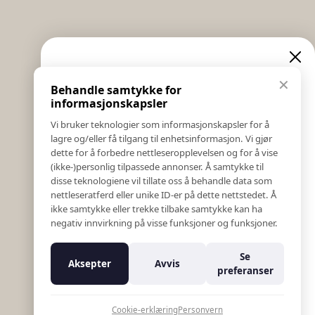
Informasjon
Eksklusive nyheter og
✕
Behandle samtykke for
Salgs & Leveringsbetingelser
tilbud
informasjonskapsler
Registrer reklamasjon eller retur
Vi bruker teknologier som informasjonskapsler for å
Kontakt Oss
lagre og/eller få tilgang til enhetsinformasjon. Vi gjør
Meld deg på vårt nyhetsbrev og hold deg oppdatert!
Bildebank
dette for å forbedre nettleseropplevelsen og for å vise
Her får du innblikk i nyheter, kampanjer og
(ikke-)personlig tilpassede annonser. Å samtykke til
Følg Oss
konkurranser.
disse teknologiene vil tillate oss å behandle data som
Prislister
nettleseratferd eller unike ID-er på dette nettstedet. Å
E-post
Etiske Retningslinjer
ikke samtykke eller trekke tilbake samtykke kan ha
Åpenhetsloven
negativ innvirkning på visse funksjoner og funksjoner.
Om oss
Ansatte
Meld meg på
Se
Aksepter
Avvis
Varsling om kritikkverdige forhold
preferanser
For forretningsutviklere
Nei takk
K18 Kurkalkulator
Cookie-erklæring
Personvern