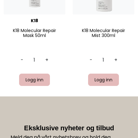
K18
K18 Molecular Repair
K18 Molecular Repair
Mask 50ml
Mist 300ml
-
+
-
+
Logg inn
Logg inn
Eksklusive nyheter og tilbud
Meld deg på vårt nyhetsbrev og hold deg