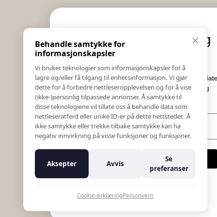
Informasjon
Eksklusive nyheter og
✕
Behandle samtykke for
Salgs & Leveringsbetingelser
tilbud
informasjonskapsler
Registrer reklamasjon eller retur
Vi bruker teknologier som informasjonskapsler for å
Kontakt Oss
lagre og/eller få tilgang til enhetsinformasjon. Vi gjør
Meld deg på vårt nyhetsbrev og hold deg oppdatert!
Bildebank
dette for å forbedre nettleseropplevelsen og for å vise
Her får du innblikk i nyheter, kampanjer og
(ikke-)personlig tilpassede annonser. Å samtykke til
Følg Oss
konkurranser.
disse teknologiene vil tillate oss å behandle data som
Prislister
nettleseratferd eller unike ID-er på dette nettstedet. Å
E-post
Etiske Retningslinjer
ikke samtykke eller trekke tilbake samtykke kan ha
Åpenhetsloven
negativ innvirkning på visse funksjoner og funksjoner.
Om oss
Ansatte
Meld meg på
Se
Aksepter
Avvis
Varsling om kritikkverdige forhold
preferanser
For forretningsutviklere
Nei takk
K18 Kurkalkulator
Cookie-erklæring
Personvern