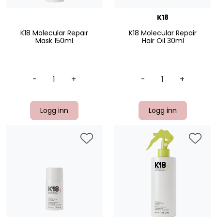
K18
K18 Molecular Repair
K18 Molecular Repair
Mask 150ml
Hair Oil 30ml
-
+
-
+
Logg inn
Logg inn