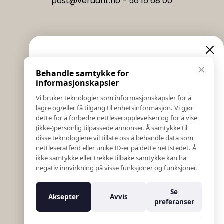
post@verdant.no
-
56 15 68 00
Informasjon
Eksklusive nyheter og
✕
Behandle samtykke for
Salgs & Leveringsbetingelser
tilbud
informasjonskapsler
Registrer reklamasjon eller retur
Vi bruker teknologier som informasjonskapsler for å
Kontakt Oss
lagre og/eller få tilgang til enhetsinformasjon. Vi gjør
Meld deg på vårt nyhetsbrev og hold deg oppdatert!
Bildebank
dette for å forbedre nettleseropplevelsen og for å vise
Her får du innblikk i nyheter, kampanjer og
(ikke-)personlig tilpassede annonser. Å samtykke til
Følg Oss
konkurranser.
disse teknologiene vil tillate oss å behandle data som
Prislister
nettleseratferd eller unike ID-er på dette nettstedet. Å
E-post
Etiske Retningslinjer
ikke samtykke eller trekke tilbake samtykke kan ha
Åpenhetsloven
negativ innvirkning på visse funksjoner og funksjoner.
Om oss
Ansatte
Meld meg på
Se
Aksepter
Avvis
Varsling om kritikkverdige forhold
preferanser
For forretningsutviklere
Nei takk