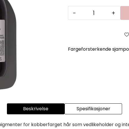
-
+
Fargeforsterkende sjampo f
Beskrivelse
Spesifikasjoner
nter for kobberfarget hår som vedlikeholder og intensif