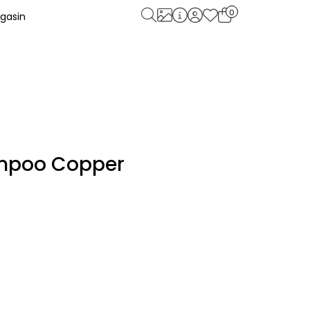
0
gasin
mpoo Copper