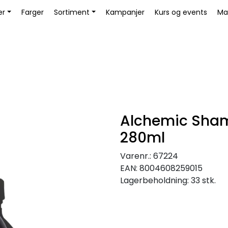
Bli Kunde / Logg inn
er
Farger
Sortiment
Kampanjer
Kurs og events
Ma
Alchemic Sha
280ml
Varenr.:
67224
EAN:
8004608259015
Lagerbeholdning:
33 stk.