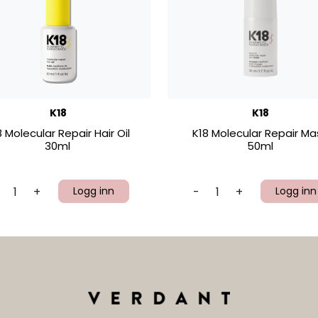
K18
K18
8 Molecular Repair Hair Oil
K18 Molecular Repair Ma
30ml
50ml
+
Logg inn
-
+
Logg inn