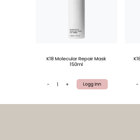
K18 Molecular Repair Mask
K1
150ml
-
+
Logg inn
-