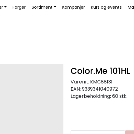
Book Educator
er
Farger
Sortiment
Kampanjer
Kurs og events
Ma
Color.Me 101HL
Varenr.:
KMC88131
EAN:
9339341040972
Lagerbeholdning:
60 stk.