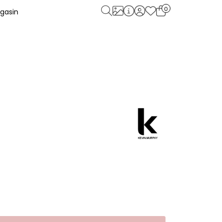
0
gasin