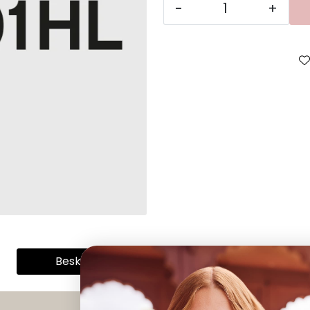
-
+
Beskrivelse
Spesifikasjoner