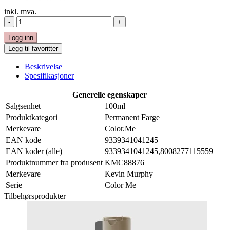
inkl. mva.
-
+
Logg inn
Legg til favoritter
Beskrivelse
Spesifikasjoner
Generelle egenskaper
Salgsenhet
100ml
Produktkategori
Permanent Farge
Merkevare
Color.Me
EAN kode
9339341041245
EAN koder (alle)
9339341041245,8008277115559
Produktnummer fra produsent
KMC88876
Merkevare
Kevin Murphy
Serie
Color Me
Tilbehørsprodukter