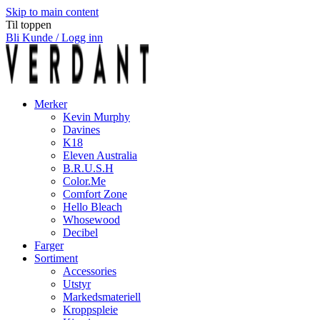
Skip to main content
Til toppen
Bli Kunde / Logg inn
Merker
Kevin Murphy
Davines
K18
Eleven Australia
B.R.U.S.H
Color.Me
Comfort Zone
Hello Bleach
Whosewood
Decibel
Farger
Sortiment
Accessories
Utstyr
Markedsmateriell
Kroppspleie