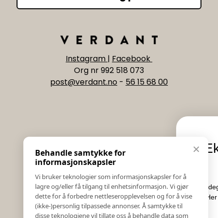
Instagram
|
Facebook
Org nr 992 518 073
post@verdant.no
-
56 15 68 00
Informasjon
Eksklusive nyheter og
✕
Behandle samtykke for
Salgs & Leveringsbetingelser
tilbud
informasjonskapsler
Registrer reklamasjon eller retur
Vi bruker teknologier som informasjonskapsler for å
Kontakt Oss
lagre og/eller få tilgang til enhetsinformasjon. Vi gjør
Meld deg på vårt nyhetsbrev og hold deg oppdat
Bildebank
dette for å forbedre nettleseropplevelsen og for å vise
Her får du innblikk i nyheter, kampanjer og
(ikke-)personlig tilpassede annonser. Å samtykke til
Følg Oss
konkurranser.
disse teknologiene vil tillate oss å behandle data som