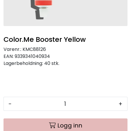
Color.Me Booster Yellow
Varenr.:
KMC88126
EAN:
9339341040934
Lagerbeholdning:
40 stk.
-
+
Logg inn