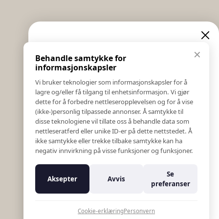
Informasjon
Eksklusive nyheter og
✕
Behandle samtykke for
Salgs & Leveringsbetingelser
tilbud
informasjonskapsler
Registrer reklamasjon eller retur
Vi bruker teknologier som informasjonskapsler for å
Kontakt Oss
lagre og/eller få tilgang til enhetsinformasjon. Vi gjør
Meld deg på vårt nyhetsbrev og hold deg oppdatert!
Bildebank
dette for å forbedre nettleseropplevelsen og for å vise
Her får du innblikk i nyheter, kampanjer og
(ikke-)personlig tilpassede annonser. Å samtykke til
Følg Oss
konkurranser.
disse teknologiene vil tillate oss å behandle data som
Prislister
nettleseratferd eller unike ID-er på dette nettstedet. Å
E-post
Etiske Retningslinjer
ikke samtykke eller trekke tilbake samtykke kan ha
Åpenhetsloven
negativ innvirkning på visse funksjoner og funksjoner.
Om oss
Ansatte
Meld meg på
Se
Aksepter
Avvis
Varsling om kritikkverdige forhold
preferanser
For forretningsutviklere
Nei takk
K18 Kurkalkulator
Cookie-erklæring
Personvern