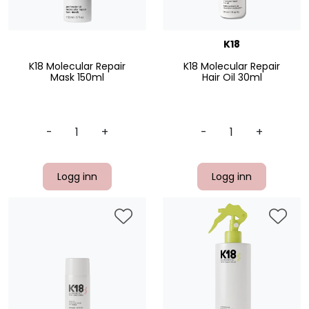
K18
K18 Molecular Repair
K18 Molecular Repair
Mask 150ml
Hair Oil 30ml
-
+
-
+
Logg inn
Logg inn