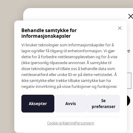
Informasjon
Eksklusive nyheter og
✕
Behandle samtykke for
Salgs & Leveringsbetingelser
tilbud
informasjonskapsler
Registrer reklamasjon eller retur
Vi bruker teknologier som informasjonskapsler for å
Kontakt Oss
lagre og/eller få tilgang til enhetsinformasjon. Vi gjør
Meld deg på vårt nyhetsbrev og hold deg oppdatert!
Bildebank
dette for å forbedre nettleseropplevelsen og for å vise
Her får du innblikk i nyheter, kampanjer og
(ikke-)personlig tilpassede annonser. Å samtykke til
Følg Oss
konkurranser.
disse teknologiene vil tillate oss å behandle data som
Prislister
nettleseratferd eller unike ID-er på dette nettstedet. Å
E-post
Etiske Retningslinjer
ikke samtykke eller trekke tilbake samtykke kan ha
Åpenhetsloven
negativ innvirkning på visse funksjoner og funksjoner.
Om oss
Ansatte
Meld meg på
Se
Aksepter
Avvis
Varsling om kritikkverdige forhold
preferanser
For forretningsutviklere
Nei takk
K18 Kurkalkulator
Cookie-erklæring
Personvern