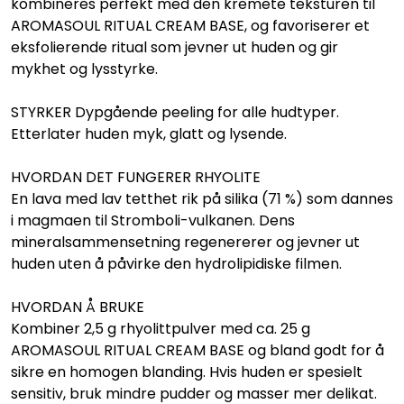
kombineres perfekt med den kremete teksturen til
AROMASOUL RITUAL CREAM BASE, og favoriserer et
eksfolierende ritual som jevner ut huden og gir
mykhet og lysstyrke.
STYRKER Dypgående peeling for alle hudtyper.
Etterlater huden myk, glatt og lysende.
HVORDAN DET FUNGERER RHYOLITE
En lava med lav tetthet rik på silika (71 %) som dannes
i magmaen til Stromboli-vulkanen. Dens
mineralsammensetning regenererer og jevner ut
huden uten å påvirke den hydrolipidiske filmen.
HVORDAN Å BRUKE
Kombiner 2,5 g rhyolittpulver med ca. 25 g
AROMASOUL RITUAL CREAM BASE og bland godt for å
sikre en homogen blanding. Hvis huden er spesielt
sensitiv, bruk mindre pudder og masser mer delikat.