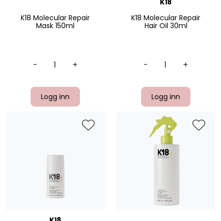
K18
K18 Molecular Repair
K18 Molecular Repair
Mask 150ml
Hair Oil 30ml
-
+
-
+
Logg inn
Logg inn
K18