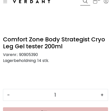
Toggle navigation
Tog
Skip to main content
Bli Kunde / Logg inn
Merker
Farger
Comfort Zone Body Strategist Cryo
Leg Gel tester 200ml
Sortiment
Varenr.:
90905390
Lagerbeholdning:
14 stk.
Kampanjer
Kurs og events
Magasin
-
+