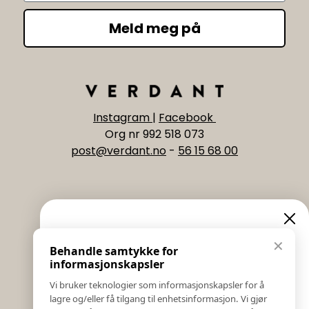
Meld meg på
Instagram
|
Facebook
Org nr 992 518 073
post@verdant.no
-
56 15 68 00
Informasjon
Eksklusive nyheter og
✕
Behandle samtykke for
Salgs & Leveringsbetingelser
tilbud
informasjonskapsler
Registrer reklamasjon eller retur
Vi bruker teknologier som informasjonskapsler for å
Kontakt Oss
lagre og/eller få tilgang til enhetsinformasjon. Vi gjør
Meld deg på vårt nyhetsbrev og hold deg oppdatert!