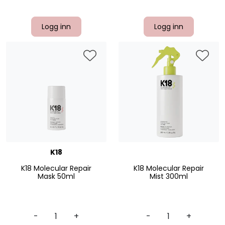
Logg inn
Logg inn
K18
K18 Molecular Repair
K18 Molecular Repair
Mask 50ml
Mist 300ml
-
+
-
+