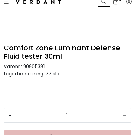
Toggle navigation
Tog
Skip to main content
Bli Kunde / Logg inn
Merker
Farger
Comfort Zone Luminant Defense
Fluid tester 30ml
Sortiment
Varenr.:
90905381
Lagerbeholdning:
77 stk.
Kampanjer
Kurs og events
Magasin
-
+