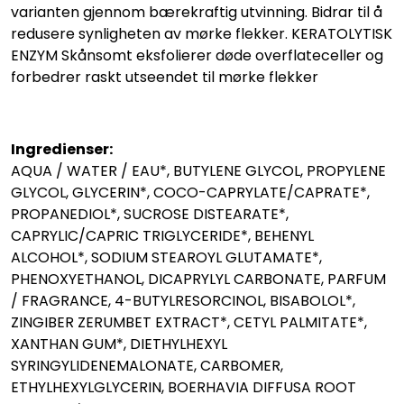
varianten gjennom bærekraftig utvinning. Bidrar til å
redusere synligheten av mørke flekker. KERATOLYTISK
ENZYM Skånsomt eksfolierer døde overflateceller og
forbedrer raskt utseendet til mørke flekker
Ingredienser:
AQUA / WATER / EAU*, BUTYLENE GLYCOL, PROPYLENE
GLYCOL, GLYCERIN*, COCO-CAPRYLATE/CAPRATE*,
PROPANEDIOL*, SUCROSE DISTEARATE*,
CAPRYLIC/CAPRIC TRIGLYCERIDE*, BEHENYL
ALCOHOL*, SODIUM STEAROYL GLUTAMATE*,
PHENOXYETHANOL, DICAPRYLYL CARBONATE, PARFUM
/ FRAGRANCE, 4-BUTYLRESORCINOL, BISABOLOL*,
ZINGIBER ZERUMBET EXTRACT*, CETYL PALMITATE*,
XANTHAN GUM*, DIETHYLHEXYL
SYRINGYLIDENEMALONATE, CARBOMER,
ETHYLHEXYLGLYCERIN, BOERHAVIA DIFFUSA ROOT