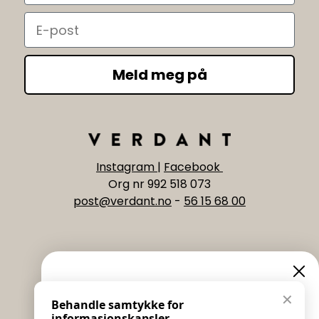
Email
Meld meg på
Instagram
|
Facebook
Org nr 992 518 073
post@verdant.no
-
56 15 68 00
Informasjon
Eksklusive nyheter og
✕
Behandle samtykke for
Salgs & Leveringsbetingelser
informasjonskapsler