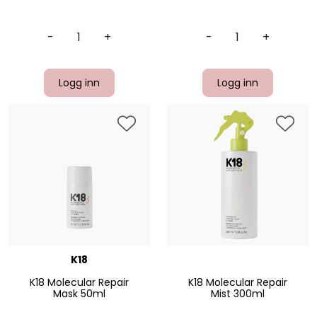
-
+
-
+
Logg inn
Logg inn
K18
K18 Molecular Repair
K18 Molecular Repair
Mask 50ml
Mist 300ml