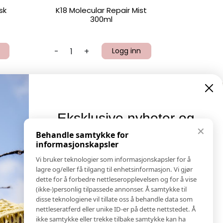
sk
K18 Molecular Repair Mist
300ml
-
+
Logg inn
Eksklusive nyheter og
Informasjon
✕
tilbud
Behandle samtykke for
Salgs & Leveringsbetingelser
informasjonskapsler
Registrer reklamasjon eller retur
Meld deg på vårt nyhetsbrev og hold deg oppdatert!
Vi bruker teknologier som informasjonskapsler for å
Kontakt Oss
Her får du innblikk i nyheter, kampanjer og
lagre og/eller få tilgang til enhetsinformasjon. Vi gjør
Bildebank
konkurranser.
dette for å forbedre nettleseropplevelsen og for å vise
(ikke-)personlig tilpassede annonser. Å samtykke til
Følg Oss
E-post
disse teknologiene vil tillate oss å behandle data som
Prislister
nettleseratferd eller unike ID-er på dette nettstedet. Å
Etiske Retningslinjer
ikke samtykke eller trekke tilbake samtykke kan ha