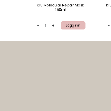
K18 Molecular Repair Mask
K1
150ml
-
+
Logg inn
-