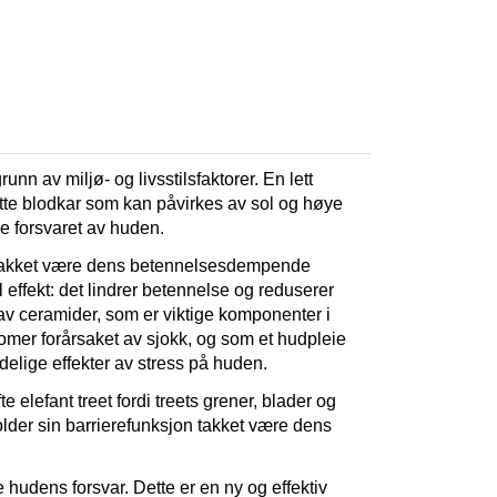
 av miljø- og livsstilsfaktorer. En lett 
ytte blodkar som kan påvirkes av sol og høye 
le forsvaret av huden.
t takket være dens betennelsesdempende 
effekt: det lindrer betennelse og reduserer 
v ceramider, som er viktige komponenter i 
mer forårsaket av sjokk, og som et hudpleie 
delige effekter av stress på huden.
e elefant treet fordi treets grener, blader og 
older sin barrierefunksjon takket være dens 
 hudens forsvar. Dette er en ny og effektiv 