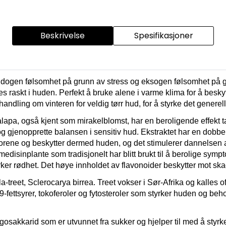
Beskrivelse
Spesifikasjoner
ogen følsomhet på grunn av stress og eksogen følsomhet på grunn
es raskt i huden. Perfekt å bruke alene i varme klima for å besk
ndling om vinteren for veldig tørr hud, for å styrke det generel
jalapa, også kjent som mirakelblomst, har en beroligende effek
 gjenopprette balansen i sensitiv hud. Ekstraktet har en dobbel 
orene og beskytter dermed huden, og det stimulerer dannelsen a
inplante som tradisjonelt har blitt brukt til å berolige sympto
rker rødhet. Det høye innholdet av flavonoider beskytter mot ska
la-treet, Sclerocarya birrea. Treet vokser i Sør-Afrika og kalles oft
 9-fettsyrer, tokoferoler og fytosteroler som styrker huden og beh
igosakkarid som er utvunnet fra sukker og hjelper til med å styrke