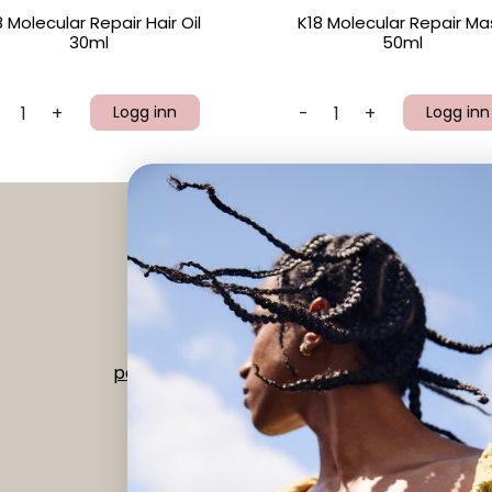
8 Molecular Repair Hair Oil
K18 Molecular Repair Ma
30ml
50ml
+
Logg inn
-
+
Logg inn
Instagram
|
Facebook
Org nr 992 518 073
post@verdant.no
-
56 15 68 00