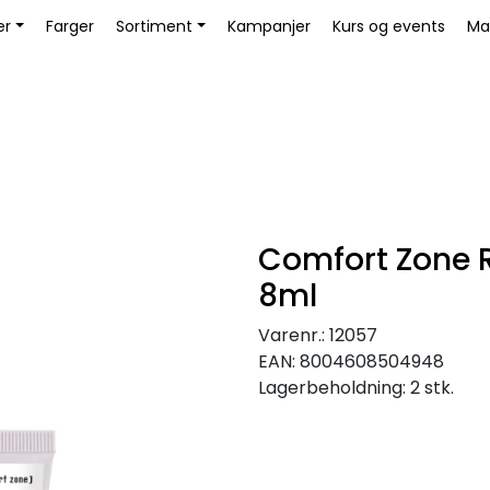
Bli Kunde / Logg inn
er
Farger
Sortiment
Kampanjer
Kurs og events
Ma
Comfort Zone
8ml
Varenr.:
12057
EAN:
8004608504948
Lagerbeholdning:
2 stk.