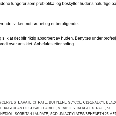
idene fungerer som prebiotika, og beskytter hudens naturlige ba
rberende, virker mot rødhet og er beroligende. 
g slik at det blir riktig absorbert av huden. Benyttes under profes
spredt over ansiktet. Anbefales etter soling.
LYCERYL STEARATE CITRATE, BUTYLENE GLYCOL, C12-15 ALKYL BEN
LPHA-GLUCAN OLIGOSACCHARIDE, MIRABILIS JALAPA EXTRACT, SCLE
ANEDIOL, SORBITAN LAURATE, SODIUM ACRYLATES/BEHENETH-25 M