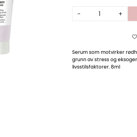
-
+
Serum som motvirker rødh
grunn av stress og eksogen
livsstilsfaktorer. 8ml