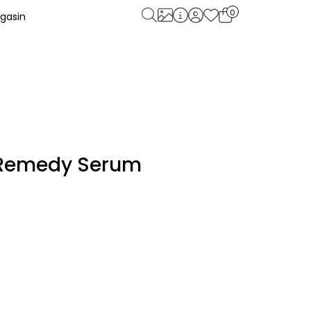
0
gasin
 Remedy Serum