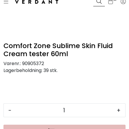
Toggle navigation
Tog
Skip to main content
Bli Kunde / Logg inn
Merker
Farger
Comfort Zone Sublime Skin Fluid
Cream tester 60ml
Sortiment
Varenr.:
90905372
Lagerbeholdning:
39 stk.
Kampanjer
Kurs og events
Magasin
-
+