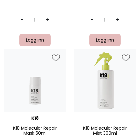
-
+
-
+
Logg inn
Logg inn
K18
K18 Molecular Repair
K18 Molecular Repair
Mask 50ml
Mist 300ml