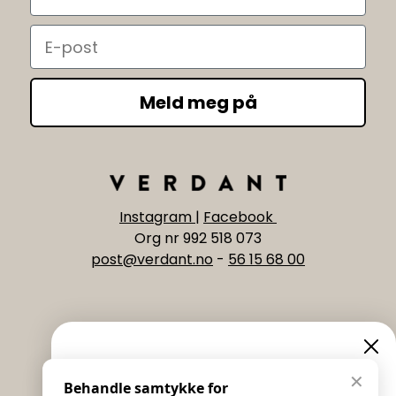
Email
Meld meg på
Instagram
|
Facebook
Org nr 992 518 073
post@verdant.no
-
56 15 68 00
Informasjon
Eksklusive nyheter og
✕
Behandle samtykke for