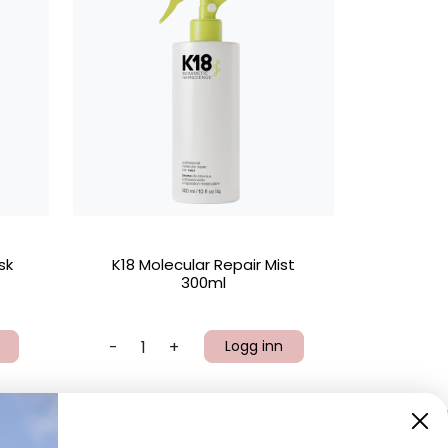
sk
K18 Molecular Repair Mist
300ml
-
+
Logg inn