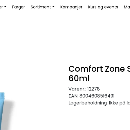
Bli Kunde / Logg inn
er
Farger
Sortiment
Kampanjer
Kurs og events
Ma
Comfort Zone S
60ml
Varenr.:
12278
EAN:
8004608516491
Lagerbeholdning:
Ikke på l