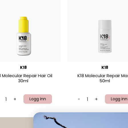
K18
K18
8 Molecular Repair Hair Oil
K18 Molecular Repair Ma
30ml
50ml
+
Logg inn
-
+
Logg inn