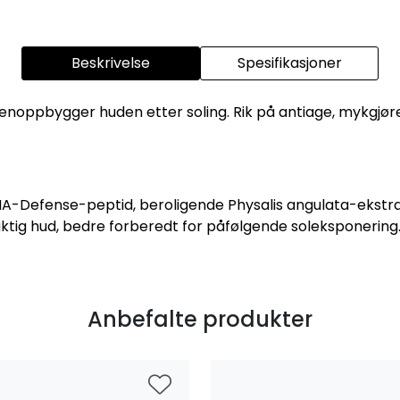
Beskrivelse
Spesifikasjoner
enoppbygger huden etter soling. Rik på antiage, mykgjør
DNA-Defense-peptid, beroligende Physalis angulata-ekstr
aktig hud, bedre forberedt for påfølgende soleksponering
Anbefalte produkter