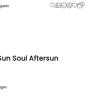
0
gasin
un Soul Aftersun
ager