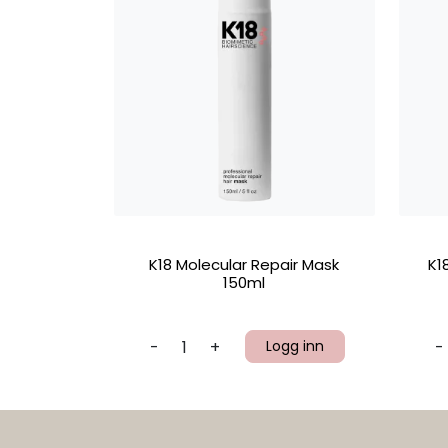
K18 Molecular Repair Mask
K1
150ml
-
+
Logg inn
-