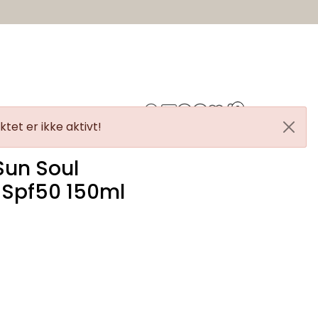
0
gasin
tet er ikke aktivt!
Sun Soul
t Spf50 150ml