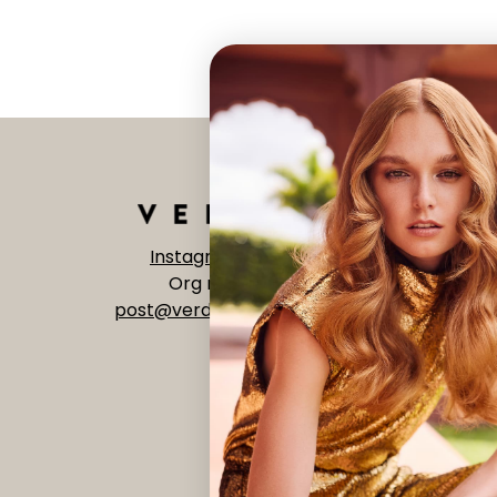
Instagram
|
Facebook
Org nr 992 518 073
post@verdant.no
-
56 15 68 00