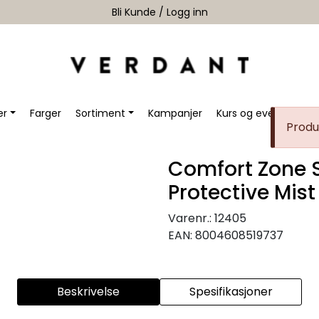
Bli Kunde / Logg inn
er
Farger
Sortiment
Kampanjer
Kurs og events
Ma
Produk
Comfort Zone 
Protective Mis
Varenr.:
12405
EAN:
8004608519737
Beskrivelse
Spesifikasjoner