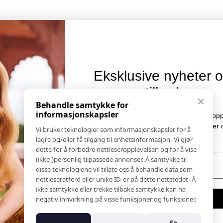
Eksklusive nyheter og
tilbud
Informasjon
✕
Behandle samtykke for
Salgs & Leveringsbetingelser
informasjonskapsler
Meld deg på vårt nyhetsbrev og hold deg oppdatert!
Registrer reklamasjon eller retur
Her får du innblikk i nyheter, kampanjer og
Vi bruker teknologier som informasjonskapsler for å
Kontakt Oss
konkurranser.
lagre og/eller få tilgang til enhetsinformasjon. Vi gjør
Bildebank
dette for å forbedre nettleseropplevelsen og for å vise
E-post
(ikke-)personlig tilpassede annonser. Å samtykke til
Følg Oss
disse teknologiene vil tillate oss å behandle data som
Prislister
nettleseratferd eller unike ID-er på dette nettstedet. Å
Etiske Retningslinjer
ikke samtykke eller trekke tilbake samtykke kan ha
Åpenhetsloven
Meld meg på
negativ innvirkning på visse funksjoner og funksjoner.
Om oss
Ansatte