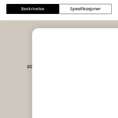
Beskrivelse
Spesifikasjoner
Instagram
|
Facebook
Org nr 992 518 073
post@verdant.no
-
56 15 68 00