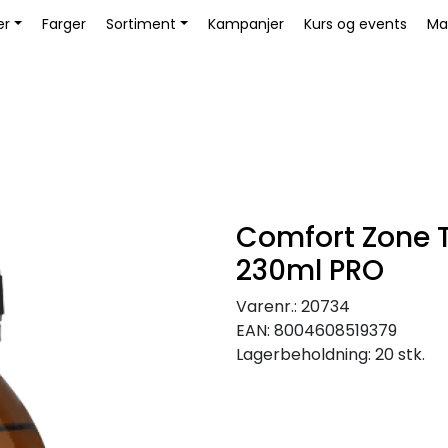
Book Educator
er
Farger
Sortiment
Kampanjer
Kurs og events
Ma
Comfort Zone T
230ml PRO
Varenr.:
20734
EAN:
8004608519379
Lagerbeholdning:
20 stk.