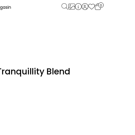
0
gasin
ranquillity Blend