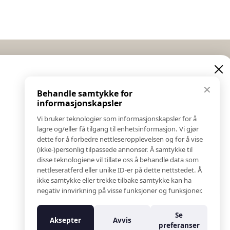
Eksklusive nyheter og
Informasjon
✕
tilbud
Behandle samtykke for
Salgs & Leveringsbetingelser
informasjonskapsler
Registrer reklamasjon eller retur
Meld deg på vårt nyhetsbrev og hold deg oppdatert!
Vi bruker teknologier som informasjonskapsler for å
Kontakt Oss
Her får du innblikk i nyheter, kampanjer og
lagre og/eller få tilgang til enhetsinformasjon. Vi gjør
Bildebank
konkurranser.
dette for å forbedre nettleseropplevelsen og for å vise
(ikke-)personlig tilpassede annonser. Å samtykke til
Følg Oss
E-post
disse teknologiene vil tillate oss å behandle data som
Prislister
nettleseratferd eller unike ID-er på dette nettstedet. Å
Etiske Retningslinjer
ikke samtykke eller trekke tilbake samtykke kan ha
Åpenhetsloven
negativ innvirkning på visse funksjoner og funksjoner.
Om oss
Meld meg på
Ansatte
Se
Aksepter
Avvis
Varsling om kritikkverdige forhold
preferanser