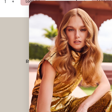
+
Logg inn
-
+
Logg inn
Instagram
|
Facebook
Org nr 992 518 073
post@verdant.no
-
56 15 68 00