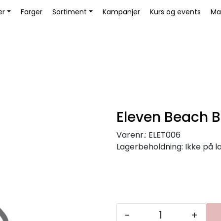
Book Educator
er
Farger
Sortiment
Kampanjer
Kurs og events
Ma
Eleven Beach 
Varenr.:
ELET006
Lagerbeholdning:
Ikke på l
-
+