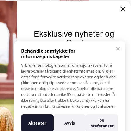
-
+
Logg inn
Eksklusive nyheter og
tilbud
Informasjon
✕
Behandle samtykke for
Salgs & Leveringsbetingelser
informasjonskapsler
Meld deg på vårt nyhetsbrev og hold deg oppdatert!
Registrer reklamasjon eller retur
Her får du innblikk i nyheter, kampanjer og
Vi bruker teknologier som informasjonskapsler for å
Kontakt Oss
konkurranser.
lagre og/eller få tilgang til enhetsinformasjon. Vi gjør
Bildebank
dette for å forbedre nettleseropplevelsen og for å vise
E-post
(ikke-)personlig tilpassede annonser. Å samtykke til
Følg Oss
disse teknologiene vil tillate oss å behandle data som
Prislister
nettleseratferd eller unike ID-er på dette nettstedet. Å
Etiske Retningslinjer
ikke samtykke eller trekke tilbake samtykke kan ha
Åpenhetsloven
Meld meg på
negativ innvirkning på visse funksjoner og funksjoner.
Om oss
Ansatte
Se
Aksepter
Avvis
Nei takk
Varsling om kritikkverdige forhold
preferanser