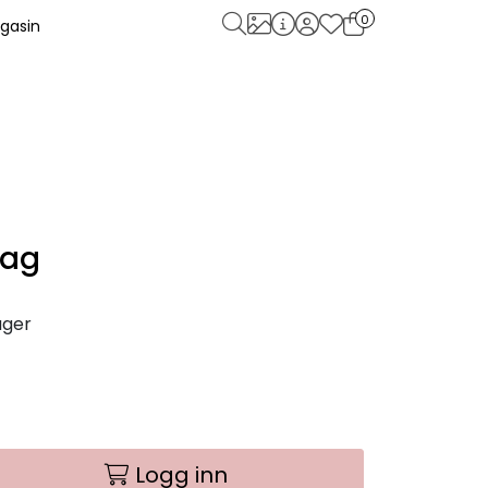
0
gasin
Bag
ager
Logg inn