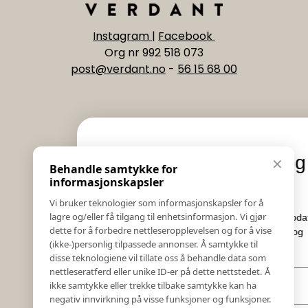
Instagram
|
Facebook
Org nr 992 518 073
post@verdant.no
-
56 15 68 00
Informasjon
Eksklusive nyheter og
✕
Behandle samtykke for
Salgs & Leveringsbetingelser
tilbud
informasjonskapsler
Registrer reklamasjon eller retur
Vi bruker teknologier som informasjonskapsler for å
Kontakt Oss
lagre og/eller få tilgang til enhetsinformasjon. Vi gjør
Meld deg på vårt nyhetsbrev og hold deg oppdatert!
Bildebank
dette for å forbedre nettleseropplevelsen og for å vise
Her får du innblikk i nyheter, kampanjer og
(ikke-)personlig tilpassede annonser. Å samtykke til
Følg Oss
konkurranser.
disse teknologiene vil tillate oss å behandle data som
Prislister
nettleseratferd eller unike ID-er på dette nettstedet. Å
E-post
Etiske Retningslinjer
ikke samtykke eller trekke tilbake samtykke kan ha
Åpenhetsloven
negativ innvirkning på visse funksjoner og funksjoner.