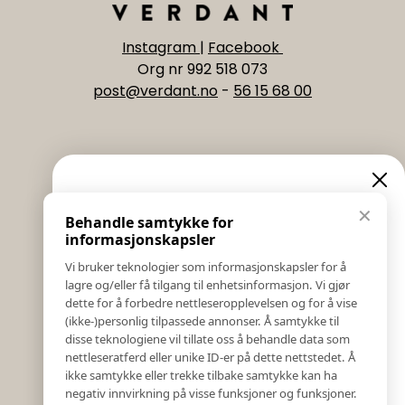
Instagram
|
Facebook
Org nr 992 518 073
post@verdant.no
-
56 15 68 00
Informasjon
Eksklusive nyheter og
✕
Behandle samtykke for
Salgs & Leveringsbetingelser
tilbud
informasjonskapsler
Registrer reklamasjon eller retur
Vi bruker teknologier som informasjonskapsler for å
Kontakt Oss
lagre og/eller få tilgang til enhetsinformasjon. Vi gjør
Meld deg på vårt nyhetsbrev og hold deg oppdatert!
Bildebank
dette for å forbedre nettleseropplevelsen og for å vise
Her får du innblikk i nyheter, kampanjer og
(ikke-)personlig tilpassede annonser. Å samtykke til
Følg Oss
konkurranser.
disse teknologiene vil tillate oss å behandle data som
Prislister
nettleseratferd eller unike ID-er på dette nettstedet. Å
E-post
Etiske Retningslinjer
ikke samtykke eller trekke tilbake samtykke kan ha
Åpenhetsloven
negativ innvirkning på visse funksjoner og funksjoner.