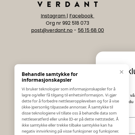
Instagram
|
Facebook
Org nr 992 518 073
post@verdant.no
-
56 15 68 00
Informasjon
Eksklusive nyhe
✕
Behandle samtykke for
Salgs & Leveringsbetingelser
tilbud
informasjonskapsler
Registrer reklamasjon eller retur
Vi bruker teknologier som informasjonskapsler for å
Kontakt Oss
lagre og/eller få tilgang til enhetsinformasjon. Vi gjør
Meld deg på vårt nyhetsbrev og hold
Bildebank
dette for å forbedre nettleseropplevelsen og for å vise
Her får du innblikk i nyheter, k
(ikke-)personlig tilpassede annonser. Å samtykke til
Følg Oss
konkurranser.
disse teknologiene vil tillate oss å behandle data som
Prislister
nettleseratferd eller unike ID-er på dette nettstedet. Å
E-post
Etiske Retningslinjer
ikke samtykke eller trekke tilbake samtykke kan ha
Åpenhetsloven
negativ innvirkning på visse funksjoner og funksjoner.