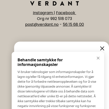
Instagram
|
Facebook
Org nr 992 518 073
post@verdant.no
-
56 15 68 00
Informasjon
Eksklusive nyheter og
✕
Behandle samtykke for
Salgs & Leveringsbetingelser
tilbud
informasjonskapsler
Registrer reklamasjon eller retur
Vi bruker teknologier som informasjonskapsler for å
Kontakt Oss
lagre og/eller få tilgang til enhetsinformasjon. Vi gjør
Meld deg på vårt nyhetsbrev og hold deg oppdatert!
Bildebank
dette for å forbedre nettleseropplevelsen og for å vise
Her får du innblikk i nyheter, kampanjer og
(ikke-)personlig tilpassede annonser. Å samtykke til
Følg Oss
konkurranser.
disse teknologiene vil tillate oss å behandle data som
Prislister
nettleseratferd eller unike ID-er på dette nettstedet. Å
E-post
Etiske Retningslinjer
ikke samtykke eller trekke tilbake samtykke kan ha
Åpenhetsloven
negativ innvirkning på visse funksjoner og funksjoner.