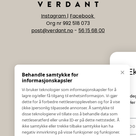
Instagram
|
Facebook
Org nr 992 518 073
post@verdant.no
-
56 15 68 00
Informasjon
Eksklusive n
✕
Behandle samtykke for
Salgs & Leveringsbetingelser
tilbu
informasjonskapsler
Registrer reklamasjon eller retur
Vi bruker teknologier som informasjonskapsler for å
Kontakt Oss
lagre og/eller få tilgang til enhetsinformasjon. Vi gjør
Meld deg på vårt nyhetsbrev o
Bildebank
dette for å forbedre nettleseropplevelsen og for å vise
Her får du innblikk i nyhe
(ikke-)personlig tilpassede annonser. Å samtykke til
Følg Oss
konkurrans
disse teknologiene vil tillate oss å behandle data som
Prislister
nettleseratferd eller unike ID-er på dette nettstedet. Å
E-post
Etiske Retningslinjer
ikke samtykke eller trekke tilbake samtykke kan ha
Åpenhetsloven
negativ innvirkning på visse funksjoner og funksjoner.