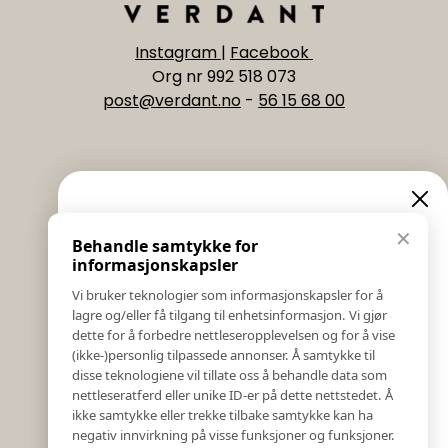
Instagram
|
Facebook
Org nr 992 518 073
post@verdant.no
-
56 15 68 00
Informasjon
Eksklusive nyheter og
✕
Behandle samtykke for
Salgs & Leveringsbetingelser
tilbud
informasjonskapsler
Registrer reklamasjon eller retur
Vi bruker teknologier som informasjonskapsler for å
Kontakt Oss
lagre og/eller få tilgang til enhetsinformasjon. Vi gjør
Meld deg på vårt nyhetsbrev og hold deg oppdatert!
Bildebank
dette for å forbedre nettleseropplevelsen og for å vise
Her får du innblikk i nyheter, kampanjer og
(ikke-)personlig tilpassede annonser. Å samtykke til
Følg Oss
konkurranser.
disse teknologiene vil tillate oss å behandle data som
Prislister
nettleseratferd eller unike ID-er på dette nettstedet. Å
E-post
Etiske Retningslinjer
ikke samtykke eller trekke tilbake samtykke kan ha
Åpenhetsloven
negativ innvirkning på visse funksjoner og funksjoner.