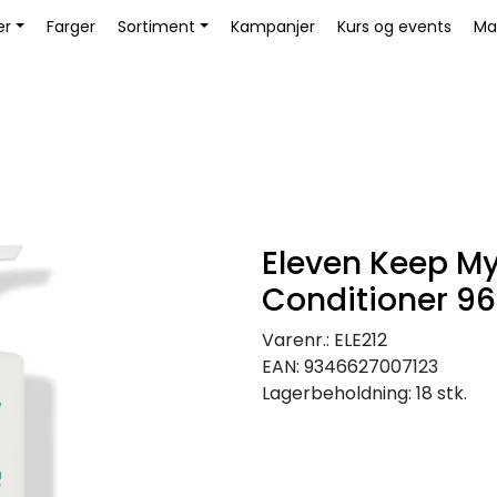
Bli Kunde / Logg inn
er
Farger
Sortiment
Kampanjer
Kurs og events
Ma
Eleven Keep My
Conditioner 9
Varenr.:
ELE212
EAN:
9346627007123
Lagerbeholdning:
18 stk.