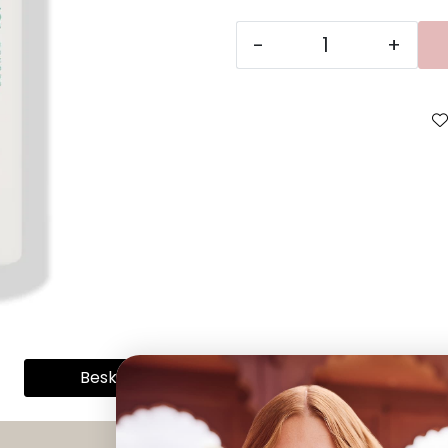
-
+
Beskrivelse
Spesifikasjoner