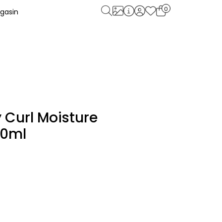
0
gasin
 Curl Moisture
60ml