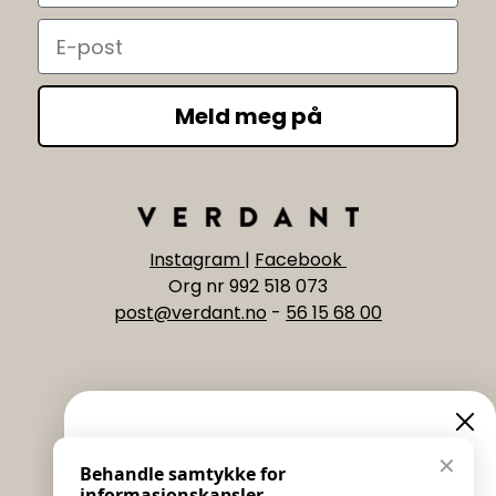
Email
Meld meg på
Instagram
|
Facebook
Org nr 992 518 073
post@verdant.no
-
56 15 68 00
Informasjon
Eksklusive nyheter og
✕
Behandle samtykke for
Salgs & Leveringsbetingelser
informasjonskapsler