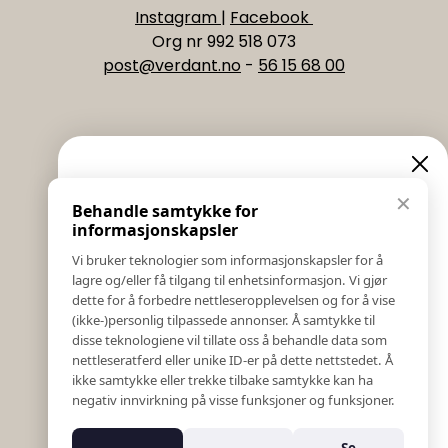
Instagram
|
Facebook
Org nr 992 518 073
post@verdant.no
-
56 15 68 00
Informasjon
Eksklusive nyheter og
✕
Behandle samtykke for
Salgs & Leveringsbetingelser
tilbud
informasjonskapsler
Registrer reklamasjon eller retur
Vi bruker teknologier som informasjonskapsler for å
Kontakt Oss
lagre og/eller få tilgang til enhetsinformasjon. Vi gjør
Meld deg på vårt nyhetsbrev og hold deg oppdatert!
Bildebank
dette for å forbedre nettleseropplevelsen og for å vise
Her får du innblikk i nyheter, kampanjer og
(ikke-)personlig tilpassede annonser. Å samtykke til
Følg Oss
konkurranser.
disse teknologiene vil tillate oss å behandle data som
Prislister
nettleseratferd eller unike ID-er på dette nettstedet. Å
E-post
Etiske Retningslinjer
ikke samtykke eller trekke tilbake samtykke kan ha
Åpenhetsloven
negativ innvirkning på visse funksjoner og funksjoner.
Om oss
Ansatte
Meld meg på