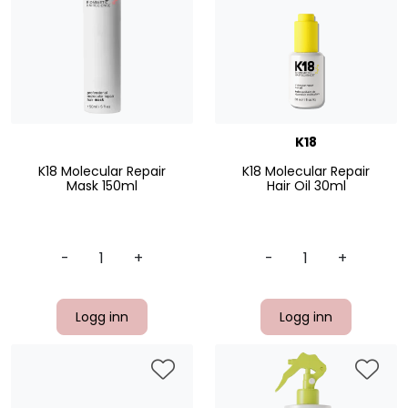
K18
K18 Molecular Repair
K18 Molecular Repair
Mask 150ml
Hair Oil 30ml
-
+
-
+
Logg inn
Logg inn