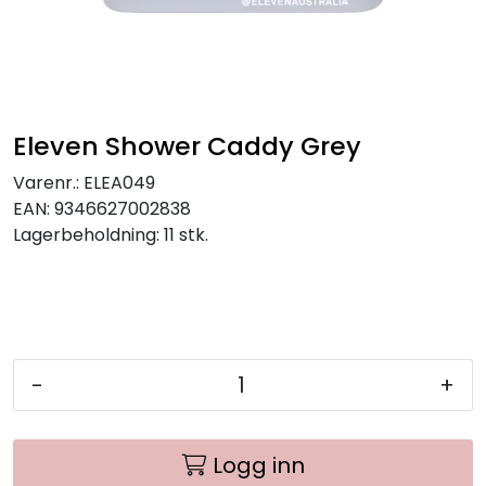
Eleven Shower Caddy Grey
Varenr.:
ELEA049
EAN:
9346627002838
Lagerbeholdning:
11 stk.
-
+
Logg inn