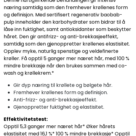
Denne hurtigvirkende behandlingen gir intensiv
næring samtidig som den fremhever krøllenes form
og definisjon. Med sertifisert regenerativ baobab-
pulp inneholder den karbohydrater som bidrar til å
låse inn fuktighet, samt antioksidanter som beskytter
håret. Den gir antifrizz- og anti-brekkasjeeffekt,
samtidig som den gjenoppretter krøllenes elastisitet.
Opplev myke, naturlig spenstige og veldefinerte
krøller. Få opptil 5 ganger mer næret hår, med 100 %
mindre brekkasje når den brukes sammen med co-
wash og krøllekrem.*
Gir dyp næring til krøllete og bølgete hår.
Fremhever krøllenes form og definisjon.
Anti-frizz- og anti-brekkasjeeffekt.
Gjenoppretter fuktighet og elastisitet.
Effektivitetstest:
Opptil 5,3 ganger mer næret hår* Øker hårets
elastisitet med 16,1 %* 100 % mindre brekkasje* Opptil