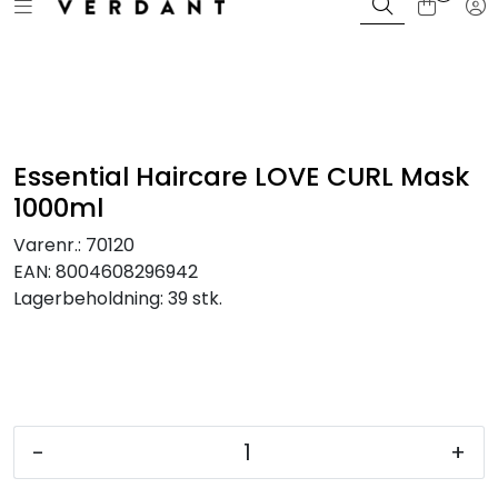
Toggle navigation
Tog
Skip to main content
Bli Kunde / Logg inn
Merker
Farger
Essential Haircare LOVE CURL Mask
1000ml
Sortiment
Varenr.:
70120
EAN:
8004608296942
Kampanjer
Lagerbeholdning:
39 stk.
Kurs og events
Magasin
-
+