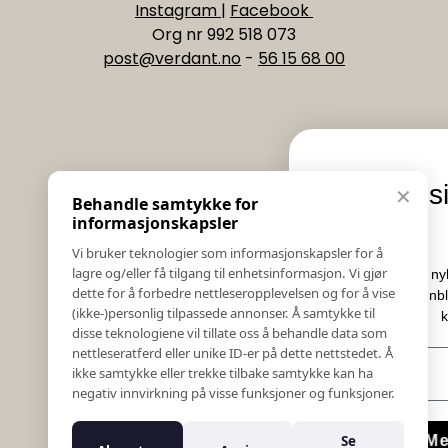
Instagram
|
Facebook
Org nr 992 518 073
post@verdant.no
-
56 15 68 00
Informasjon
Eksklusive nyhete
✕
Behandle samtykke for
Salgs & Leveringsbetingelser
tilbud
informasjonskapsler
Registrer reklamasjon eller retur
Vi bruker teknologier som informasjonskapsler for å
Kontakt Oss
lagre og/eller få tilgang til enhetsinformasjon. Vi gjør
Meld deg på vårt nyhetsbrev og hold deg
Bildebank
dette for å forbedre nettleseropplevelsen og for å vise
Her får du innblikk i nyheter, kampan
(ikke-)personlig tilpassede annonser. Å samtykke til
Følg Oss
konkurranser.
disse teknologiene vil tillate oss å behandle data som
Prislister
nettleseratferd eller unike ID-er på dette nettstedet. Å
E-post
Etiske Retningslinjer
ikke samtykke eller trekke tilbake samtykke kan ha
Åpenhetsloven
negativ innvirkning på visse funksjoner og funksjoner.
Om oss
Ansatte
Meld meg på
Se