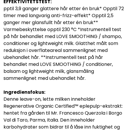
EFFEKTIVITETSTEST:
pptil 3,9 ganger glattere hår etter én bruk* Opptil 72
timer med langvarig anti-frizz-effekt* Opptil 2,5
ganger mer glansfullt hår etter én bruk**
Varmebeskyttelse opptil 230 °C *Instrumentell test
på hår behandlet med LOVE SMOOTHING / shampo,
conditioner og lightweight milk. Glatthet målt som
reduksjon i overflateareal sammenlignet med
ubehandlet hår. **Instrumentell test på hår
behandlet med LOVE SMOOTHING / conditioner,
balsam og lightweight milk, glansmåling
sammenlignet med ubehandlet hår.
Ingrediensfokus:
Denne leave-on, lette milken inneholder
Regenerative Organic Certified™ eplepulp-ekstrakt:
hentet fra gården til Mr. Francesco Querzola i Borgo
Val di Taro, Parma, Italia. Den inneholder
karbohydrater som bidrar til å låse inn fuktighet og