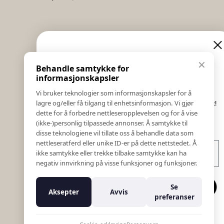
Informasjon
Eksklusive nyheter og
✕
Behandle samtykke for
Salgs & Leveringsbetingelser
tilbud
informasjonskapsler
Registrer reklamasjon eller retur
Vi bruker teknologier som informasjonskapsler for å
Kontakt Oss
lagre og/eller få tilgang til enhetsinformasjon. Vi gjør
Meld deg på vårt nyhetsbrev og hold deg oppdatert!
Bildebank
dette for å forbedre nettleseropplevelsen og for å vise
Her får du innblikk i nyheter, kampanjer og
(ikke-)personlig tilpassede annonser. Å samtykke til
Følg Oss
konkurranser.
disse teknologiene vil tillate oss å behandle data som
Prislister
nettleseratferd eller unike ID-er på dette nettstedet. Å
E-post
Etiske Retningslinjer
ikke samtykke eller trekke tilbake samtykke kan ha
Åpenhetsloven
negativ innvirkning på visse funksjoner og funksjoner.
Om oss
Ansatte
Meld meg på
Se
Aksepter
Avvis
Varsling om kritikkverdige forhold
preferanser
For forretningsutviklere
Nei takk
K18 Kurkalkulator