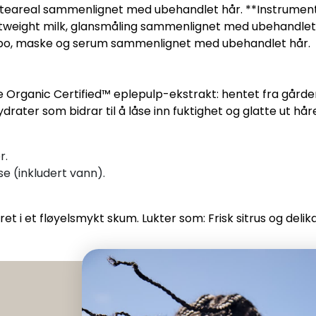
flateareal sammenlignet med ubehandlet hår. **Instrumen
weight milk, glansmåling sammenlignet med ubehandlet h
, maske og serum sammenlignet med ubehandlet hår.
ganic Certified™ eplepulp-ekstrakt: hentet fra gården t
drater som bidrar til å låse inn fuktighet og glatte ut hår
r.
se (inkludert vann).
t i et fløyelsmykt skum. Lukter som: Frisk sitrus og delika