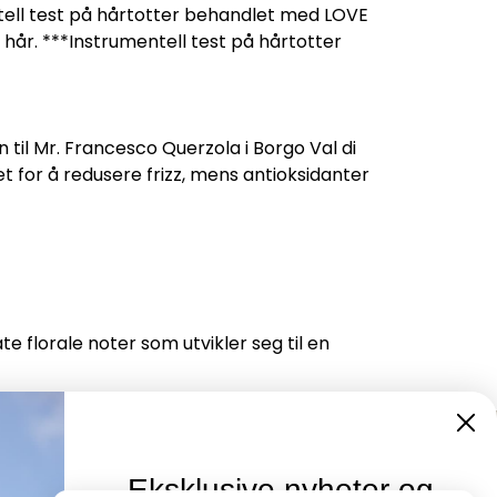
tell test på hårtotter behandlet med LOVE
år. ***Instrumentell test på hårtotter
il Mr. Francesco Querzola i Borgo Val di
et for å redusere frizz, mens antioksidanter
te florale noter som utvikler seg til en
Eksklusive nyheter og