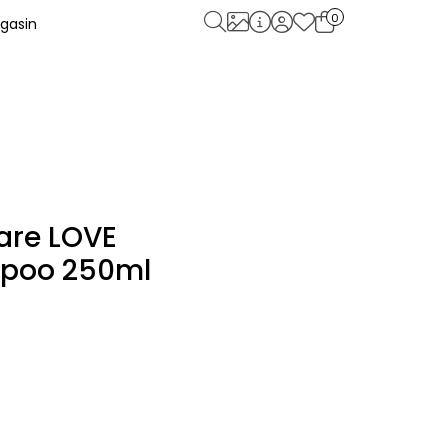
0
gasin
care LOVE
poo 250ml