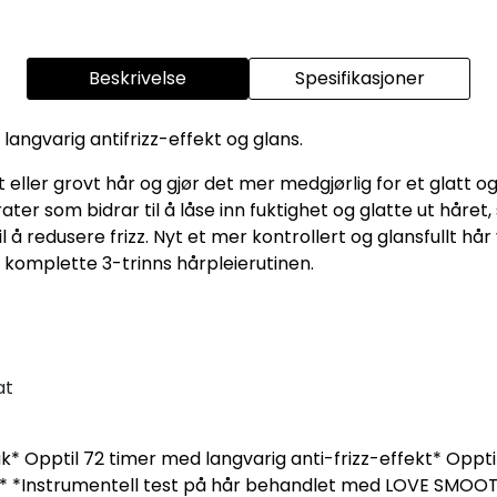
Beskrivelse
Spesifikasjoner
angvarig antifrizz-effekt og glans.
ller grovt hår og gjør det mer medgjørlig for et glatt og 
ter som bidrar til å låse inn fuktighet og glatte ut håre
 å redusere frizz. Nyt et mer kontrollert og glansfullt hår
n komplette 3-trinns hårpleierutinen.
at
k* Opptil 72 timer med langvarig anti-frizz-effekt* Oppti
** *Instrumentell test på hår behandlet med LOVE SMOOT