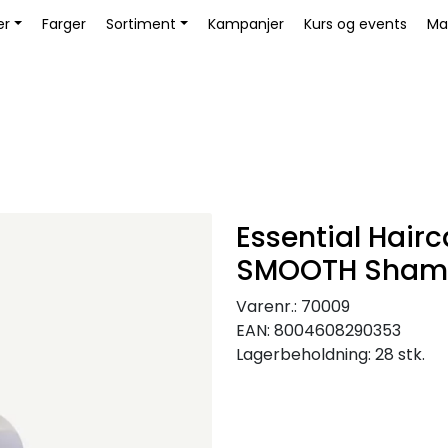
Bli Kunde / Logg inn
er
Farger
Sortiment
Kampanjer
Kurs og events
Ma
Essential Hair
SMOOTH Sham
Varenr.:
70009
EAN:
8004608290353
Lagerbeholdning:
28 stk.