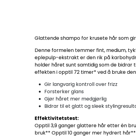
Glattende shampo for krusete hår som gir l
Denne formelen temmer fint, medium, tykt e
eplepulp-ekstrakt er den rik på karbohydra
holder håret sunt samtidig som de bidrar til
effekten i opptil 72 timer* ved å bruke de
Gir langvarig kontroll over frizz
Forsterker glans
Gjør håret mer medgjørlig
Bidrar til et glatt og sleek stylingresult
Effektivitetstest:
Opptil 3,9 ganger glattere hår etter én bru
bruk** Opptil 10 ganger mer hydrert hår*