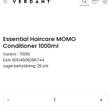
Toggle navigation
Tog
Skip to main content
Bli Kunde / Logg inn
Merker
Farger
Essential Haircare MOMO
Conditioner 1000ml
Sortiment
Varenr.:
70016
EAN:
8004608296744
Kampanjer
Lagerbeholdning:
29 stk.
Kurs og events
Magasin
-
+