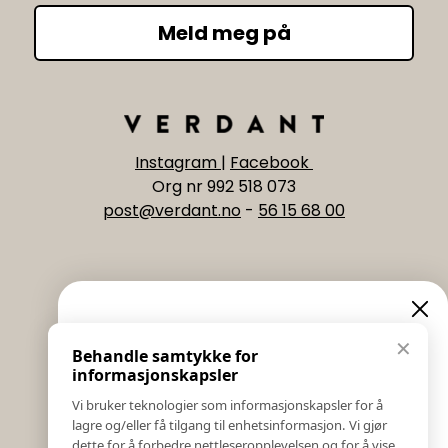
Meld meg på
Instagram
|
Facebook
Org nr 992 518 073
post@verdant.no
-
56 15 68 00
Informasjon
Eksklusive nyheter og
✕
Behandle samtykke for
Salgs & Leveringsbetingelser
tilbud
informasjonskapsler
Registrer reklamasjon eller retur
Vi bruker teknologier som informasjonskapsler for å
Kontakt Oss
lagre og/eller få tilgang til enhetsinformasjon. Vi gjør
Meld deg på vårt nyhetsbrev og hold deg oppdatert!
Bildebank
dette for å forbedre nettleseropplevelsen og for å vise
Her får du innblikk i nyheter, kampanjer og