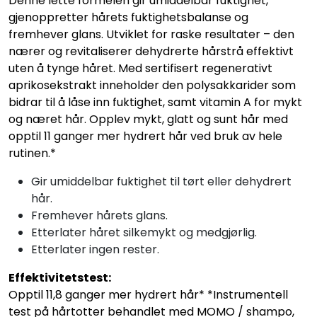
Denne lette formelen gir umiddelbar fuktighet,
gjenoppretter hårets fuktighetsbalanse og
fremhever glans. Utviklet for raske resultater – den
nærer og revitaliserer dehydrerte hårstrå effektivt
uten å tynge håret. Med sertifisert regenerativt
aprikosekstrakt inneholder den polysakkarider som
bidrar til å låse inn fuktighet, samt vitamin A for mykt
og næret hår. Opplev mykt, glatt og sunt hår med
opptil 11 ganger mer hydrert hår ved bruk av hele
rutinen.*
Gir umiddelbar fuktighet til tørt eller dehydrert
hår.
Fremhever hårets glans.
Etterlater håret silkemykt og medgjørlig.
Etterlater ingen rester.
Effektivitetstest:
Opptil 11,8 ganger mer hydrert hår* *Instrumentell
test på hårtotter behandlet med MOMO / shampo,