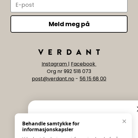
Email
Meld meg på
Instagram
|
Facebook
Org nr 992 518 073
post@verdant.no
-
56 15 68 00
Informasjon
Eksklusive nyheter og
✕
Behandle samtykke for
Salgs & Leveringsbetingelser
tilbud
informasjonskapsler
Registrer reklamasjon eller retur