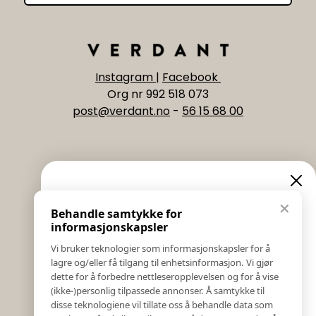
Instagram
|
Facebook
Org nr 992 518 073
post@verdant.no
-
56 15 68 00
Informasjon
Eksklusive nyheter og
✕
Behandle samtykke for
Salgs & Leveringsbetingelser
tilbud
informasjonskapsler
Registrer reklamasjon eller retur
Vi bruker teknologier som informasjonskapsler for å
Kontakt Oss
lagre og/eller få tilgang til enhetsinformasjon. Vi gjør
Meld deg på vårt nyhetsbrev og hold deg oppdatert!
Bildebank
dette for å forbedre nettleseropplevelsen og for å vise
Her får du innblikk i nyheter, kampanjer og
(ikke-)personlig tilpassede annonser. Å samtykke til
Følg Oss
konkurranser.
disse teknologiene vil tillate oss å behandle data som
Prislister