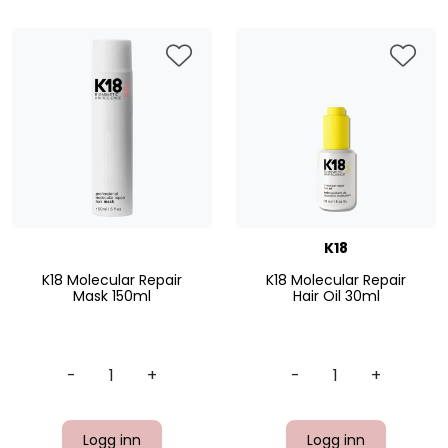
K18
K18 Molecular Repair
K18 Molecular Repair
Mask 150ml
Hair Oil 30ml
-
+
-
+
Logg inn
Logg inn