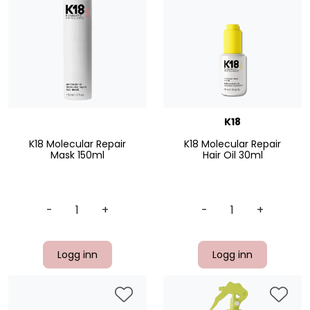
K18
K18 Molecular Repair
K18 Molecular Repair
Mask 150ml
Hair Oil 30ml
-
+
-
+
Logg inn
Logg inn