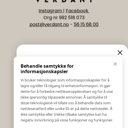
Instagram
|
Facebook
Org nr 992 518 073
post@verdant.no
-
56 15 68 00
Informasjon
Eksklusive nyheter og
✕
Behandle samtykke for
Salgs & Leveringsbetingelser
tilbud
informasjonskapsler
Registrer reklamasjon eller retur
Vi bruker teknologier som informasjonskapsler for å
Kontakt Oss
lagre og/eller få tilgang til enhetsinformasjon. Vi gjør
Meld deg på vårt nyhetsbrev og hold deg oppdatert!
Bildebank
dette for å forbedre nettleseropplevelsen og for å vise
Her får du innblikk i nyheter, kampanjer og
(ikke-)personlig tilpassede annonser. Å samtykke til
Følg Oss
konkurranser.
disse teknologiene vil tillate oss å behandle data som
Prislister
nettleseratferd eller unike ID-er på dette nettstedet. Å
E-post
Etiske Retningslinjer
ikke samtykke eller trekke tilbake samtykke kan ha
Åpenhetsloven
negativ innvirkning på visse funksjoner og funksjoner.
Om oss