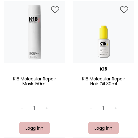
K18
K18 Molecular Repair
K18 Molecular Repair
Mask 150ml
Hair Oil 30ml
-
+
-
+
Logg inn
Logg inn