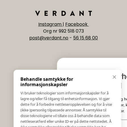
Instagram
|
Facebook
Org nr 992 518 073
post@verdant.no
-
56 15 68 00
Informasjon
Eksklusive nyheter og
✕
Behandle samtykke for
Salgs & Leveringsbetingelser
tilbud
informasjonskapsler
Registrer reklamasjon eller retur
Vi bruker teknologier som informasjonskapsler for å
Kontakt Oss
lagre og/eller få tilgang til enhetsinformasjon. Vi gjør
Meld deg på vårt nyhetsbrev og hold deg oppdate
Bildebank
dette for å forbedre nettleseropplevelsen og for å vise
Her får du innblikk i nyheter, kampanjer og
(ikke-)personlig tilpassede annonser. Å samtykke til
Følg Oss
konkurranser.
disse teknologiene vil tillate oss å behandle data som
Prislister
nettleseratferd eller unike ID-er på dette nettstedet. Å
E-post
Etiske Retningslinjer