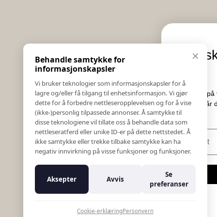
Informasjon
Eksklusive nyheter
✕
Behandle samtykke for
Salgs & Leveringsbetingelser
tilbud
informasjonskapsler
Registrer reklamasjon eller retur
Vi bruker teknologier som informasjonskapsler for å
Kontakt Oss
lagre og/eller få tilgang til enhetsinformasjon. Vi gjør
Meld deg på vårt nyhetsbrev og hold deg o
Bildebank
dette for å forbedre nettleseropplevelsen og for å vise
Her får du innblikk i nyheter, kampanje
(ikke-)personlig tilpassede annonser. Å samtykke til
Følg Oss
konkurranser.
disse teknologiene vil tillate oss å behandle data som
Prislister
nettleseratferd eller unike ID-er på dette nettstedet. Å
E-post
Etiske Retningslinjer
ikke samtykke eller trekke tilbake samtykke kan ha
Åpenhetsloven
negativ innvirkning på visse funksjoner og funksjoner.
Om oss
Ansatte
Meld meg på
Se
Aksepter
Avvis
Varsling om kritikkverdige forhold
preferanser
For forretningsutviklere
Nei takk
K18 Kurkalkulator
Cookie-erklæring
Personvern