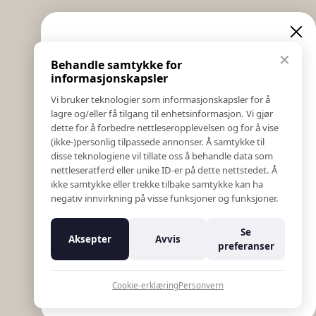
Informasjon
Eksklusive nyheter og
✕
Behandle samtykke for
Salgs & Leveringsbetingelser
tilbud
informasjonskapsler
Registrer reklamasjon eller retur
Vi bruker teknologier som informasjonskapsler for å
Kontakt Oss
lagre og/eller få tilgang til enhetsinformasjon. Vi gjør
Meld deg på vårt nyhetsbrev og hold deg oppdatert!
Bildebank
dette for å forbedre nettleseropplevelsen og for å vise
Her får du innblikk i nyheter, kampanjer og
(ikke-)personlig tilpassede annonser. Å samtykke til
Følg Oss
konkurranser.
disse teknologiene vil tillate oss å behandle data som
Prislister
nettleseratferd eller unike ID-er på dette nettstedet. Å
E-post
Etiske Retningslinjer
ikke samtykke eller trekke tilbake samtykke kan ha
Åpenhetsloven
negativ innvirkning på visse funksjoner og funksjoner.
Om oss
Ansatte
Meld meg på
Se
Aksepter
Avvis
Varsling om kritikkverdige forhold
preferanser
For forretningsutviklere
Nei takk
K18 Kurkalkulator
Cookie-erklæring
Personvern