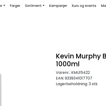
Bli Kunde / Logg inn
er
Farger
Sortiment
Kampanjer
Kurs og events
Ma
Kevin Murphy 
1000ml
Varenr.:
KMU15422
EAN:
9339341017707
Lagerbeholdning:
3 stk.