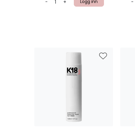
-
+
Logg inn
-