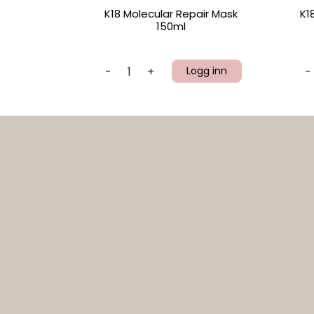
K18 Molecular Repair Mask
K1
150ml
-
+
Logg inn
-