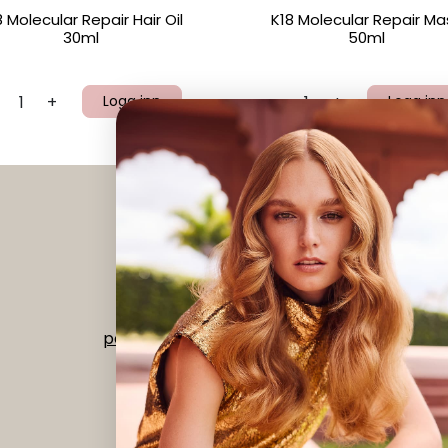
8 Molecular Repair Hair Oil
K18 Molecular Repair Ma
30ml
50ml
+
Logg inn
-
+
Logg inn
Instagram
|
Facebook
Org nr 992 518 073
post@verdant.no
-
56 15 68 00