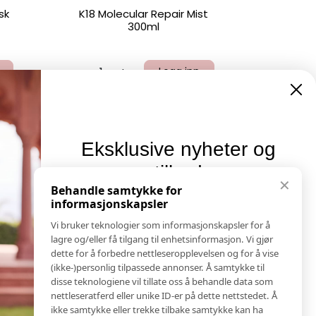
sk
K18 Molecular Repair Mist
300ml
-
+
Logg inn
Eksklusive nyheter og
tilbud
Informasjon
✕
Behandle samtykke for
Salgs & Leveringsbetingelser
informasjonskapsler
Meld deg på vårt nyhetsbrev og hold deg oppdatert!
Registrer reklamasjon eller retur
Her får du innblikk i nyheter, kampanjer og
Vi bruker teknologier som informasjonskapsler for å
Kontakt Oss
konkurranser.
lagre og/eller få tilgang til enhetsinformasjon. Vi gjør
Bildebank
dette for å forbedre nettleseropplevelsen og for å vise
E-post
(ikke-)personlig tilpassede annonser. Å samtykke til
Følg Oss
disse teknologiene vil tillate oss å behandle data som
Prislister
nettleseratferd eller unike ID-er på dette nettstedet. Å
Etiske Retningslinjer
ikke samtykke eller trekke tilbake samtykke kan ha