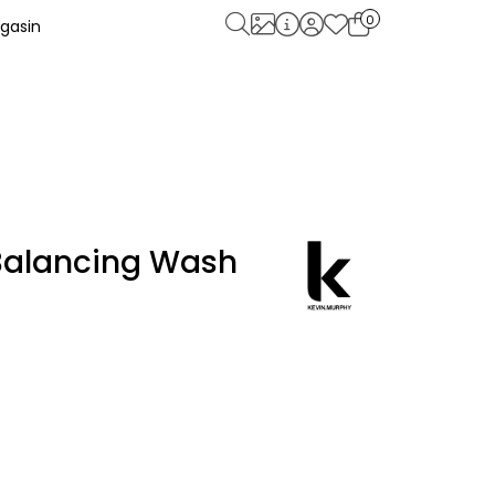
0
gasin
Balancing Wash