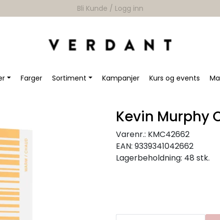
Book Educator
er
Farger
Sortiment
Kampanjer
Kurs og events
Ma
Kevin Murphy C
Varenr.:
KMC42662
EAN:
9339341042662
Lagerbeholdning:
48 stk.