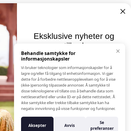
Eksklusive nyheter og
tilbud
Informasjon
✕
Behandle samtykke for
Salgs & Leveringsbetingelser
informasjonskapsler
Meld deg på vårt nyhetsbrev og hold deg oppdatert!
Registrer reklamasjon eller retur
Her får du innblikk i nyheter, kampanjer og
Vi bruker teknologier som informasjonskapsler for å
Kontakt Oss
konkurranser.
lagre og/eller få tilgang til enhetsinformasjon. Vi gjør
Bildebank
dette for å forbedre nettleseropplevelsen og for å vise
E-post
(ikke-)personlig tilpassede annonser. Å samtykke til
Følg Oss
disse teknologiene vil tillate oss å behandle data som
Prislister
nettleseratferd eller unike ID-er på dette nettstedet. Å
Etiske Retningslinjer
ikke samtykke eller trekke tilbake samtykke kan ha
Åpenhetsloven
Meld meg på
negativ innvirkning på visse funksjoner og funksjoner.
Om oss
Ansatte
Se
Aksepter
Avvis
Nei takk
Varsling om kritikkverdige forhold
preferanser