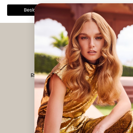
Beskrivelse
Spesifikasjoner
Instagram
|
Facebook
Org nr 992 518 073
post@verdant.no
-
56 15 68 00