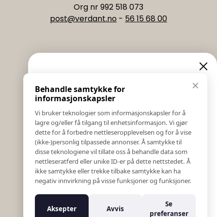
Org nr 992 518 073
post@verdant.no
-
56 15 68 00
Informasjon
Eksklusive nyheter og
✕
Behandle samtykke for
Salgs & Leveringsbetingelser
tilbud
informasjonskapsler
Registrer reklamasjon eller retur
Vi bruker teknologier som informasjonskapsler for å
Kontakt Oss
lagre og/eller få tilgang til enhetsinformasjon. Vi gjør
Meld deg på vårt nyhetsbrev og hold deg oppdatert!
Bildebank
dette for å forbedre nettleseropplevelsen og for å vise
Her får du innblikk i nyheter, kampanjer og
(ikke-)personlig tilpassede annonser. Å samtykke til
Følg Oss
konkurranser.
disse teknologiene vil tillate oss å behandle data som
Prislister
nettleseratferd eller unike ID-er på dette nettstedet. Å
E-post
Etiske Retningslinjer
ikke samtykke eller trekke tilbake samtykke kan ha
Åpenhetsloven
negativ innvirkning på visse funksjoner og funksjoner.
Om oss
Ansatte
Meld meg på
Se
Aksepter
Avvis
Varsling om kritikkverdige forhold
preferanser