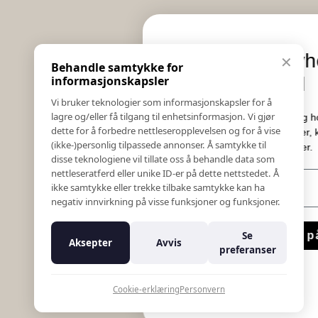
Informasjon
Eksklusive nyheter o
✕
Behandle samtykke for
Salgs & Leveringsbetingelser
tilbud
informasjonskapsler
Registrer reklamasjon eller retur
Vi bruker teknologier som informasjonskapsler for å
Kontakt Oss
lagre og/eller få tilgang til enhetsinformasjon. Vi gjør
Meld deg på vårt nyhetsbrev og hold deg oppda
Bildebank
dette for å forbedre nettleseropplevelsen og for å vise
Her får du innblikk i nyheter, kampanjer og
(ikke-)personlig tilpassede annonser. Å samtykke til
Følg Oss
konkurranser.
disse teknologiene vil tillate oss å behandle data som
Prislister
nettleseratferd eller unike ID-er på dette nettstedet. Å
E-post
Etiske Retningslinjer
ikke samtykke eller trekke tilbake samtykke kan ha
Åpenhetsloven
negativ innvirkning på visse funksjoner og funksjoner.
Om oss
Ansatte
Meld meg på
Se
Aksepter
Avvis
Varsling om kritikkverdige forhold
preferanser
For forretningsutviklere
Nei takk
K18 Kurkalkulator
Cookie-erklæring
Personvern