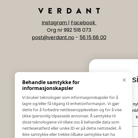
Instagram
|
Facebook
Org nr 992 518 073
post@verdant.no
-
56 15 68 00
Informasjon
Eksklusive nyheter o
✕
Behandle samtykke for
Salgs & Leveringsbetingelser
tilbud
informasjonskapsler
Registrer reklamasjon eller retur
Vi bruker teknologier som informasjonskapsler for å
Kontakt Oss
lagre og/eller få tilgang til enhetsinformasjon. Vi gjør
Meld deg på vårt nyhetsbrev og hold deg oppda
Bildebank
dette for å forbedre nettleseropplevelsen og for å vise
Her får du innblikk i nyheter, kampanjer og
(ikke-)personlig tilpassede annonser. Å samtykke til
Følg Oss
konkurranser.
disse teknologiene vil tillate oss å behandle data som
Prislister
nettleseratferd eller unike ID-er på dette nettstedet. Å
E-post
Etiske Retningslinjer
ikke samtykke eller trekke tilbake samtykke kan ha