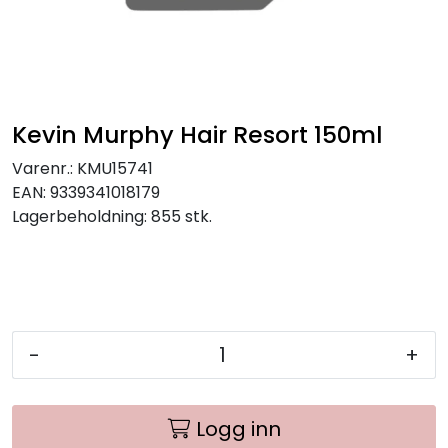
Kevin Murphy Hair Resort 150ml
Varenr.:
KMU15741
EAN:
9339341018179
Lagerbeholdning:
855 stk.
-
+
Logg inn