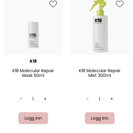
K18
K18 Molecular Repair
K18 Molecular Repair
Mask 50ml
Mist 300ml
-
+
-
+
Logg inn
Logg inn