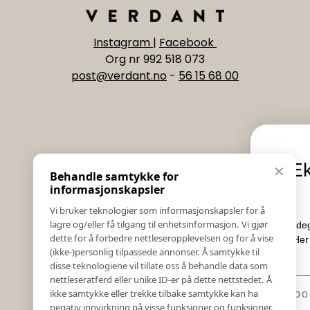
Instagram
|
Facebook
Org nr 992 518 073
post@verdant.no
-
56 15 68 00
Informasjon
Eksklusive nyheter
✕
Behandle samtykke for
Salgs & Leveringsbetingelser
tilbud
informasjonskapsler
Registrer reklamasjon eller retur
Vi bruker teknologier som informasjonskapsler for å
Kontakt Oss
lagre og/eller få tilgang til enhetsinformasjon. Vi gjør
Meld deg på vårt nyhetsbrev og hold deg o
Bildebank
dette for å forbedre nettleseropplevelsen og for å vise
Her får du innblikk i nyheter, kampanje
(ikke-)personlig tilpassede annonser. Å samtykke til
Følg Oss
konkurranser.
disse teknologiene vil tillate oss å behandle data som
Prislister
nettleseratferd eller unike ID-er på dette nettstedet. Å
E-post
Etiske Retningslinjer
ikke samtykke eller trekke tilbake samtykke kan ha
Åpenhetsloven
negativ innvirkning på visse funksjoner og funksjoner.