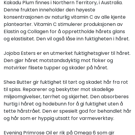
Kakadu Plum finnes i Northern Territory, i Australia.
Denne frukten inneholder den høyeste
konsentrasjonen av naturlig vitamin C av alle kjente
plantearter. Vitamin C stimulerer produksjonen av
Elastin og Collagen for å opprettholde hårets glans
og elastisitet. Den vil også låse inn fuktigheten i håret.
Jojoba Esters er en utmerket fuktighetsgiver til håret.
Den gjør håret motstandsdyktig mot floker og
motvirker flisete tupper og skader på håret.
Shea Butter gir fuktighet til tørt og skadet hår fra rot
til spiss. Reparerer og beskytter mot skadelige
miljøomgivelser, tørrhet og skjørhet. Den absorberes
hurtig i håret og hodebunn for å gi fuktighet uten å
tette hårstrået. Den er spesielt god for behandlet hår
og hår som er hyppig utsatt for varmeverktøy.
Evening Primrose Oil er rik på Omega 6 som gir