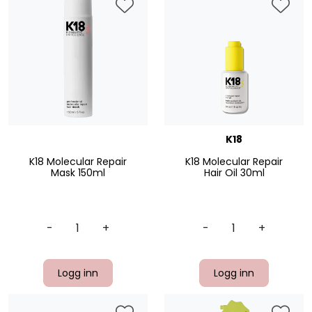
K18
K18 Molecular Repair
K18 Molecular Repair
Mask 150ml
Hair Oil 30ml
-
+
-
+
Logg inn
Logg inn