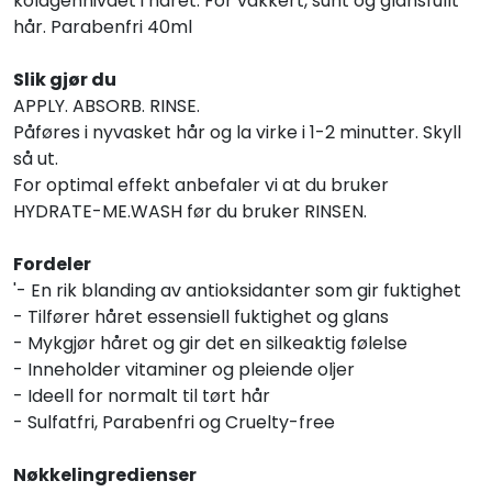
kolagennivået i håret. For vakkert, sunt og glansfullt
hår. Parabenfri 40ml
Slik gjør du
APPLY. ABSORB. RINSE.
Påføres i nyvasket hår og la virke i 1-2 minutter. Skyll
så ut.
For optimal effekt anbefaler vi at du bruker
HYDRATE-ME.WASH før du bruker RINSEN.
Fordeler
'- En rik blanding av antioksidanter som gir fuktighet
- Tilfører håret essensiell fuktighet og glans
- Mykgjør håret og gir det en silkeaktig følelse
- Inneholder vitaminer og pleiende oljer
- Ideell for normalt til tørt hår
- Sulfatfri, Parabenfri og Cruelty-free
Nøkkelingredienser