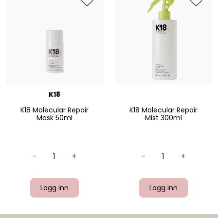
K18
K18 Molecular Repair
K18 Molecular Repair
Mask 50ml
Mist 300ml
-
+
-
+
Logg inn
Logg inn