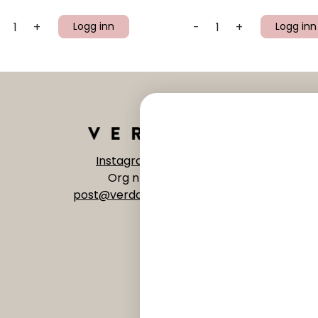
+
Logg inn
-
+
Logg inn
Instagram
|
Facebook
Org nr 992 518 073
post@verdant.no
-
56 15 68 00