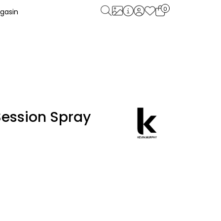
0
gasin
Session Spray