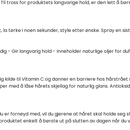
 Til tross for produktets langvarige hold, er den lett å bø
 la tørke i noen sekunder, style etter ønske. Spray en sis
g - Gir langvarig hold - Inneholder naturlige oljer for duft 
lig kilde til Vitamin C og danner en barriere hos hårstrået
lper med å låse hårets skjellag for naturlig glans. Antiok
du er fornøyd med, vil du gjerene at håret skal holde seg 
r produktet enkelt å børste ut på slutten av dagen når du vi