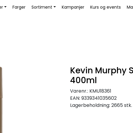
Bli Kunde / Logg inn
er
Farger
Sortiment
Kampanjer
Kurs og events
Ma
Kevin Murphy 
400ml
Varenr.:
KMU18361
EAN:
9339341035602
Lagerbeholdning:
2665 stk.