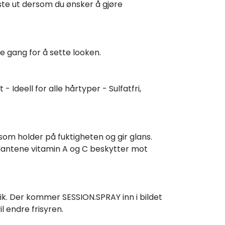
rste ut dersom du ønsker å gjøre
te gang for å sette looken.
- Ideell for alle hårtyper - Sulfatfri,
 som holder på fuktigheten og gir glans.
sidantene vitamin A og C beskytter mot
slik. Der kommer SESSION.SPRAY inn i bildet
l endre frisyren.