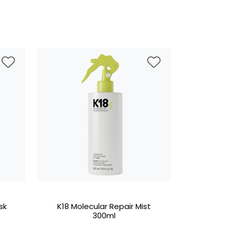
sk
K18 Molecular Repair Mist
300ml