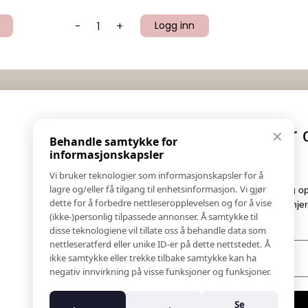
-
+
Logg inn
Informasjon
Eksklusive nyheter og
✕
Behandle samtykke for
Salgs & Leveringsbetingelser
tilbud
informasjonskapsler
Registrer reklamasjon eller retur
Vi bruker teknologier som informasjonskapsler for å
Kontakt Oss
lagre og/eller få tilgang til enhetsinformasjon. Vi gjør
Meld deg på vårt nyhetsbrev og hold deg oppdatert!
Bildebank
dette for å forbedre nettleseropplevelsen og for å vise
Her får du innblikk i nyheter, kampanjer og
(ikke-)personlig tilpassede annonser. Å samtykke til
Følg Oss
konkurranser.
disse teknologiene vil tillate oss å behandle data som
Prislister
nettleseratferd eller unike ID-er på dette nettstedet. Å
E-post
Etiske Retningslinjer
ikke samtykke eller trekke tilbake samtykke kan ha
Åpenhetsloven
negativ innvirkning på visse funksjoner og funksjoner.
Om oss
Ansatte
Meld meg på
Se