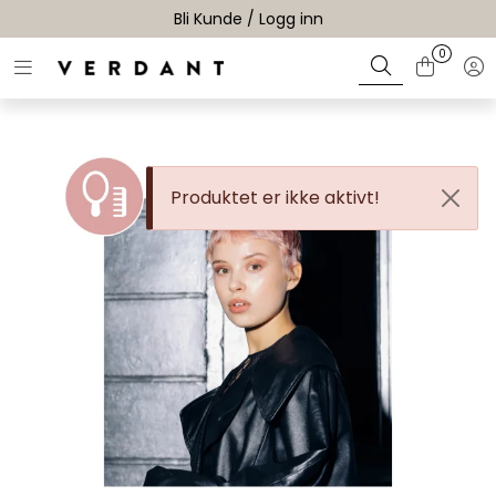
Skip to main content
Bli Kunde / Logg inn
0
Toggle navigation
Tog
Merker
Farger
Produktet er ikke aktivt!
Sortiment
Kampanjer
Kurs og events
Magasin