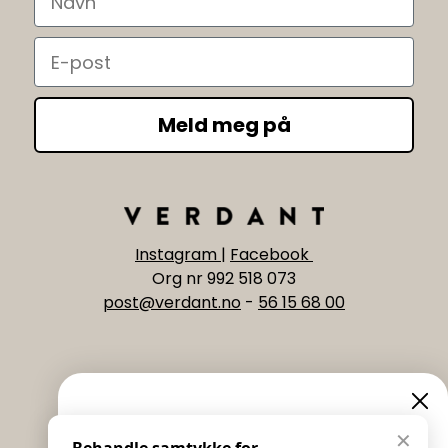
Email
Meld meg på
Instagram
|
Facebook
Org nr 992 518 073
post@verdant.no
-
56 15 68 00
Informasjon
Eksklusive nyheter og
✕