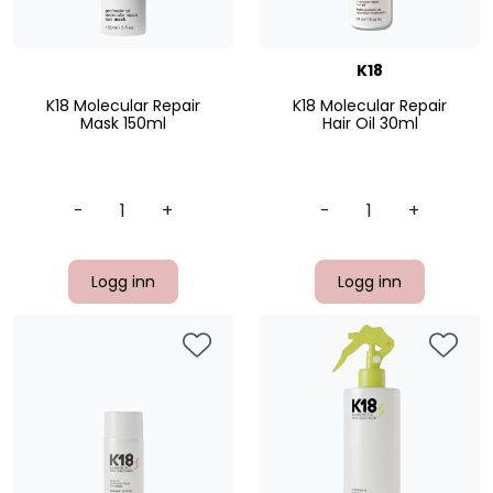
K18
K18 Molecular Repair
K18 Molecular Repair
Mask 150ml
Hair Oil 30ml
-
+
-
+
Logg inn
Logg inn