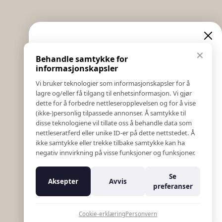
Informasjon
Eksklusive nyheter og
✕
Behandle samtykke for
Salgs & Leveringsbetingelser
tilbud
informasjonskapsler
Registrer reklamasjon eller retur
Vi bruker teknologier som informasjonskapsler for å
Kontakt Oss
lagre og/eller få tilgang til enhetsinformasjon. Vi gjør
Meld deg på vårt nyhetsbrev og hold deg oppdatert!
Bildebank
dette for å forbedre nettleseropplevelsen og for å vise
Her får du innblikk i nyheter, kampanjer og
(ikke-)personlig tilpassede annonser. Å samtykke til
Følg Oss
konkurranser.
disse teknologiene vil tillate oss å behandle data som
Prislister
nettleseratferd eller unike ID-er på dette nettstedet. Å
E-post
Etiske Retningslinjer
ikke samtykke eller trekke tilbake samtykke kan ha
Åpenhetsloven
negativ innvirkning på visse funksjoner og funksjoner.
Om oss
Ansatte
Meld meg på
Se
Aksepter
Avvis
Varsling om kritikkverdige forhold
preferanser
For forretningsutviklere
Nei takk
K18 Kurkalkulator
Cookie-erklæring
Personvern