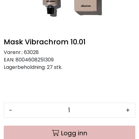
Mask Vibrachrom 10.01
Varenr.:
63028
EAN:
8004608251309
Lagerbeholdning:
27 stk.
-
+
Logg inn